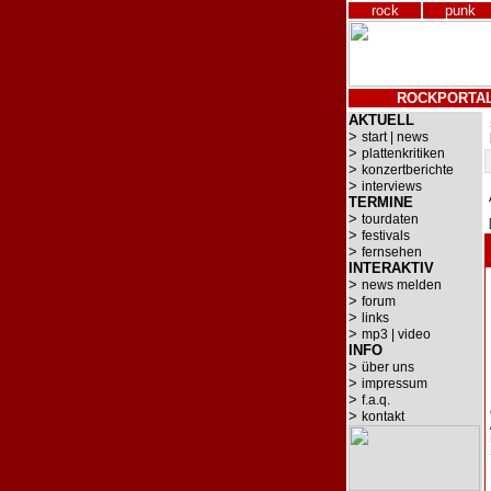
rock
punk
ROCKPORTA
AKTUELL
>
start | news
>
plattenkritiken
>
konzertberichte
>
interviews
TERMINE
>
tourdaten
>
festivals
>
fernsehen
INTERAKTIV
>
news melden
>
forum
>
links
>
mp3 | video
INFO
>
über uns
>
impressum
>
f.a.q.
>
kontakt