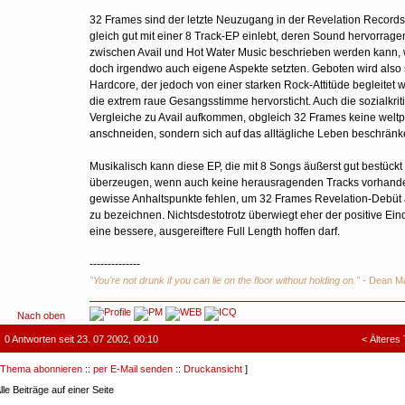
32 Frames sind der letzte Neuzugang in der Revelation Records-
gleich gut mit einer 8 Track-EP einlebt, deren Sound hervorrag
zwischen Avail und Hot Water Music beschrieben werden kann,
doch irgendwo auch eigene Aspekte setzten. Geboten wird also 
Hardcore, der jedoch von einer starken Rock-Attitüde begleitet w
die extrem raue Gesangsstimme hervorsticht. Auch die sozialkrit
Vergleiche zu Avail aufkommen, obgleich 32 Frames keine weltp
anschneiden, sondern sich auf das alltägliche Leben beschränk
Musikalisch kann diese EP, die mit 8 Songs äußerst gut bestückt 
überzeugen, wenn auch keine herausragenden Tracks vorhande
gewisse Anhaltspunkte fehlen, um 32 Frames Revelation-Debüt 
zu bezeichnen. Nichtsdestotrotz überwiegt eher der positive Ei
eine bessere, ausgereiftere Full Length hoffen darf.
--------------
"You're not drunk if you can lie on the floor without holding on."
- Dean Ma
Nach oben
0 Antworten seit 23. 07 2002, 00:10
<
Älteres
Thema abonnieren
::
per E-Mail senden
::
Druckansicht
]
lle Beiträge auf einer Seite