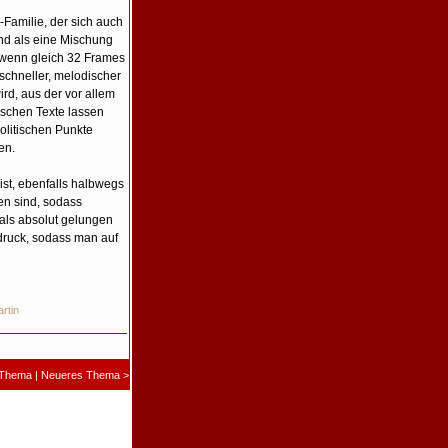
Familie, der sich auch
end als eine Mischung
 wenn gleich 32 Frames
schneller, melodischer
ird, aus der vor allem
ischen Texte lassen
olitischen Punkte
en.
ist, ebenfalls halbwegs
n sind, sodass
als absolut gelungen
ndruck, sodass man auf
rtin
 Thema
|
Neueres Thema
>