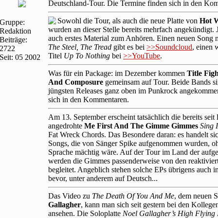
Deutschland-Tour. Die Termine finden sich in den Ko
Sowohl die Tour, als auch die neue Platte von
Hot 
Gruppe:
wurden an dieser Stelle bereits mehrfach angekündigt. J
Redaktion
auch erstes Material zum Anhören. Einen neuen Song
Beiträge:
The Steel, The Tread
gibt es bei
>>Soundcloud
, einen 
2722
Titel
Up To Nothing
bei
>>YouTube
.
Seit: 05 2002
Was für ein Package: im Dezember kommen
Title Fig
And Composure
gemeinsam auf Tour. Beide Bands si
jüngsten Releases ganz oben im Punkrock angekommen
sich in den Kommentaren.
Am 13. September erscheint tatsächlich die bereits seit
angedrohte
Me First And The Gimme Gimmes
Sing 
Fat Wreck Chords. Das Besondere daran: es handelt si
Songs, die von Sänger Spike aufgenommen wurden, oh
Sprache mächtig wäre. Auf der Tour im Land der auf
werden die Gimmes passenderweise von den reaktivie
begleitet. Angeblich stehen solche EPs übrigens auch 
bevor, unter anderem auf Deutsch...
Das Video zu
The Death Of You And Me
, dem neuen 
Gallagher
, kann man sich seit gestern bei den Kolleg
ansehen. Die Soloplatte
Noel Gallagher’s High Flying 