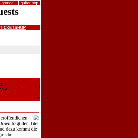
grunge
guitar pop
TICKETSHOP
<
Älteres
ce
Thema
|
 Me!,
Neueres
Thema
>
röffentlichen.
 Down
trägt den Titel
end dazu kommt die
reiche