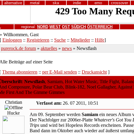
alternative
metal
ska
indie
emo
crossover
L
regional:
NORD
WEST
OST
SÜD/CH
ÖSTERREICH
» Willkommen, Gast
[
Einloggen
::
Registrieren
::
Suche
::
Mitglieder
::
Hilfe
]
purerock.de forum
»
aktuelles
»
news
» Newsflash
Alle Beiträge auf einer Seite
[
Thema abonnieren
::
per E-Mail senden
::
Druckansicht
]
Überschrift
:
Newsflash
, Samiam, Hot Water Music, Title Fight, Balan
And Composure, Polar Bear Club, Blink-182, Noel Gallagher, Against
Me First And The Gimme Gimmes
Christian
Verfasst am:
26. 07 2011, 10:51
Hucke
Am 09. September werden
Samiam
ein neues Album ve
Der Nachfolger zur 2006er-Platte
Whatever's Got You
Trips
und wird bei Hopeless Records erscheinen. Pass
Band dann im Oktober auch wieder auf äußerst umfang