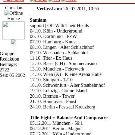
Christian
Verfasst am:
26. 07 2011, 10:55
Hucke
Samiam
support | Off With Their Heads
04.10. Köln - Underground
06.10. Dortmund - FZW
07.10. Hamburg - Knust
08.10. Lingen - Alter Schlachthof
09.10. Wiesbaden - Schlachtof
Gruppe:
11.10. Trier - Ex Haus
Redaktion
12.10. Basel (CH) - Sommercasino
Beiträge:
13.10. München - Feierwerk
2722
14.10. Wien (A) - Kleine Arena Halle
Seit: 05 2002
17.10. Stuttgart - 1210
18.10. Schweinfurt - Alter Stattbahnhof
19.10. Leipzig - Conne Island
20.10. Bremen - Tower
21.10. Hannover - Faust
24.10. Berlin - Festsaal Kreuzberg
Title Fight + Balance And Composure
05.12.2011 München - 59:1
06.12.2011 Berlin - Magnet
07.12.2011 Köln - Underground