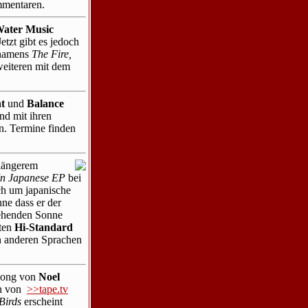
mmentaren.
Water Music
etzt gibt es jedoch
 namens
The Fire,
weiteren mit dem
ht
und
Balance
nd mit ihren
. Termine finden
 längerem
In Japanese EP
bei
ch um japanische
ne dass er der
gehenden Sonne
rten
Hi-Standard
in anderen Sprachen
Song von
Noel
en von
>>tape.tv
Birds
erscheint