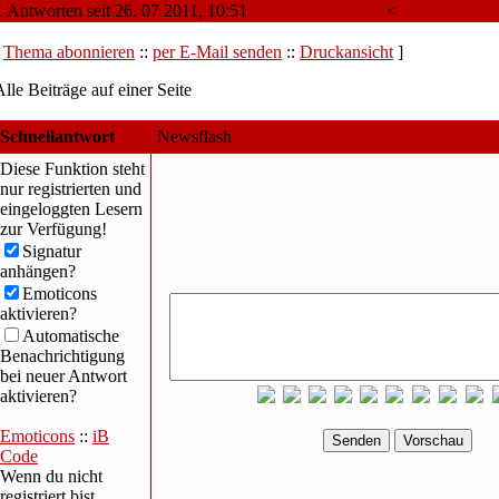
1 Antworten seit 26. 07 2011, 10:51
<
Älteres Them
[
Thema abonnieren
::
per E-Mail senden
::
Druckansicht
]
Alle Beiträge auf einer Seite
Schnellantwort
Newsflash
Diese Funktion steht
nur registrierten und
eingeloggten Lesern
zur Verfügung!
Signatur
anhängen?
Emoticons
aktivieren?
Automatische
Benachrichtigung
bei neuer Antwort
aktivieren?
Emoticons
::
iB
Code
Wenn du nicht
registriert bist,