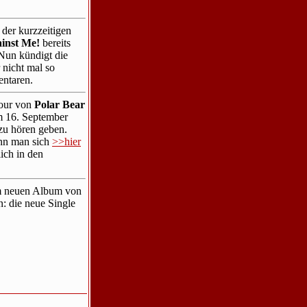
 der kurzzeitigen
inst Me!
bereits
Nun kündigt die
 nicht mal so
entaren.
Tour von
Polar Bear
am 16. September
u hören geben.
ann man sich
>>hier
ich in den
um neuen Album von
n: die neue Single