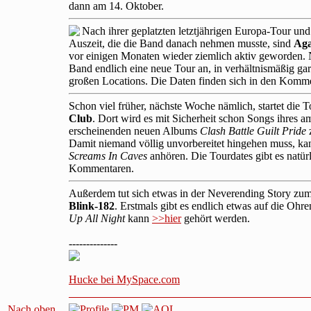
dann am 14. Oktober.
Nach ihrer geplatzten letztjährigen Europa-Tour und
Auszeit, die die Band danach nehmen musste, sind
Aga
vor einigen Monaten wieder ziemlich aktiv geworden. 
Band endlich eine neue Tour an, in verhältnismäßig gar
großen Locations. Die Daten finden sich in den Komm
Schon viel früher, nächste Woche nämlich, startet die 
Club
. Dort wird es mit Sicherheit schon Songs ihres 
erscheinenden neuen Albums
Clash Battle Guilt Pride
z
Damit niemand völlig unvorbereitet hingehen muss, k
Screams In Caves
anhören. Die Tourdates gibt es natürl
Kommentaren.
Außerdem tut sich etwas in der Neverending Story z
Blink-182
. Erstmals gibt es endlich etwas auf die Ohre
Up All Night
kann
>>hier
gehört werden.
--------------
Hucke bei MySpace.com
Nach oben