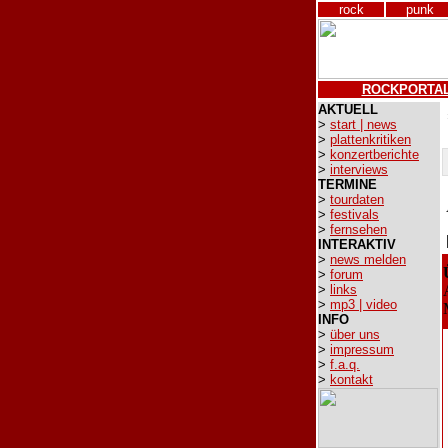
rock
punk
ROCKPORTA
AKTUELL
>
start | news
>
plattenkritiken
>
konzertberichte
>
interviews
TERMINE
>
tourdaten
>
festivals
>
fernsehen
INTERAKTIV
>
news melden
>
forum
>
links
>
mp3 | video
INFO
>
über uns
>
impressum
>
f.a.q.
>
kontakt