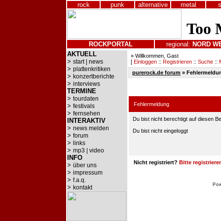
rock
punk
alternative
metal
ROCKPORTAL
regional:
NORD
W
AKTUELL
» Willkommen, Gast
>
start | news
[
Einloggen
::
Registrieren
::
Suche
::
>
plattenkritiken
purerock.de forum
»
Fehlermeldu
>
konzertberichte
>
interviews
TERMINE
>
tourdaten
Fehlermeldung
>
festivals
>
fernsehen
Du bist nicht berechtigt auf diesen B
INTERAKTIV
>
news melden
Du bist nicht eingeloggt
>
forum
>
links
>
mp3 | video
INFO
Nicht registriert?
Bitte registriere
>
über uns
>
impressum
>
f.a.q.
Po
>
kontakt