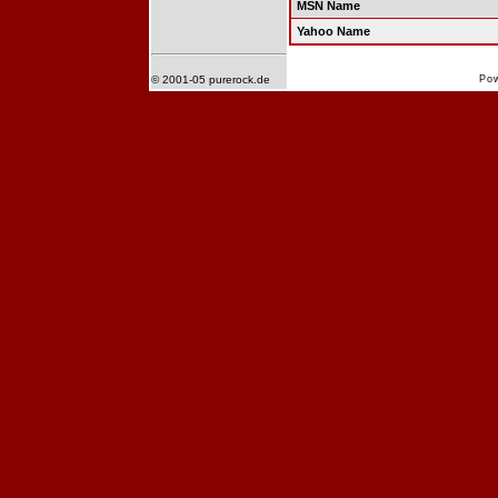
MSN Name
Yahoo Name
© 2001-05 purerock.de
Po