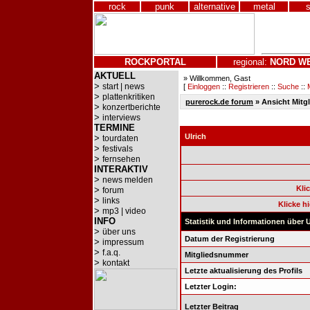
rock
punk
alternative
metal
ROCKPORTAL
regional:
NORD
W
AKTUELL
» Willkommen, Gast
>
start | news
[
Einloggen
::
Registrieren
::
Suche
::
>
plattenkritiken
purerock.de forum
» Ansicht Mitgl
>
konzertberichte
>
interviews
TERMINE
Ulrich
>
tourdaten
>
festivals
>
fernsehen
INTERAKTIV
>
news melden
Kli
>
forum
>
links
Klicke h
>
mp3 | video
INFO
Statistik und Informationen über U
>
über uns
Datum der Registrierung
>
impressum
>
f.a.q.
Mitgliedsnummer
>
kontakt
Letzte aktualisierung des Profils
Letzter Login:
Letzter Beitrag