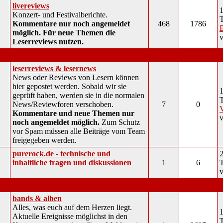
livereviews
1
Konzert- und Festivalberichte.
Kommentare nur noch angemeldet
468
1786
B
möglich. Für neue Themen die
Leserreviews nutzen.
interaktiv
leserreviews & lesernews
News oder Reviews von Lesern können
hier gepostet werden. Sobald wir sie
1
geprüft haben, werden sie in die normalen
News/Reviewforen verschoben.
7
0
Kommentare und neue Themen nur
noch angemeldet möglich.
Zum Schutz
vor Spam müssen alle Beiträge vom Team
freigegeben werden.
purerock.de - technische und
2
inhaltliche fragen und diskussionen
1
6
musik
bands & alben
Alles, was euch auf dem Herzen liegt.
1
Aktuelle Ereignisse möglichst in den