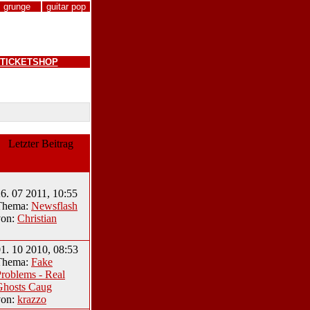
grunge
guitar pop
TICKETSHOP
Letzter Beitrag
6. 07 2011, 10:55
Thema:
Newsflash
von:
Christian
1. 10 2010, 08:53
Thema:
Fake
roblems - Real
Ghosts Caug
von:
krazzo