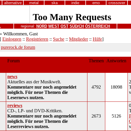
alternative
metal
ska
indie
emo
crossover
L
regional:
NORD
WEST
OST
SÜD/CH
ÖSTERREICH
» Willkommen, Gast
[
Einloggen
::
Registrieren
::
Suche
::
Mitglieder
::
Hilfe
]
purerock.de forum
Forum
Themen
Antworten
aktuelles
news
Aktuelles aus der Musikwelt.
2
Kommentare nur noch angemeldet
4792
18098
möglich. Für neue Themen die
Lesernews nutzen.
reviews
0
CD-, LP- und DVD-Kritiken.
Kommentare nur noch angemeldet
2673
5126
P
möglich. Für neue Themen die
Leserreviews nutzen.