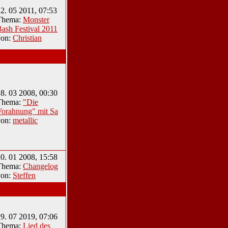
2. 05 2011, 07:53
Thema:
Monster
ash Festival 2011
von:
Christian
8. 03 2008, 00:30
Thema:
"Die
Vorahnung" mit Sa
von:
metallic
0. 01 2008, 15:58
Thema:
Changelog
von:
Steffen
9. 07 2019, 07:06
Thema:
Lied des