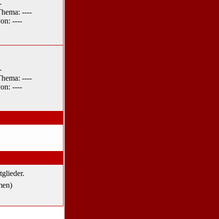
-
hema: ----
on: ----
-
hema: ----
on: ----
tglieder.
men)