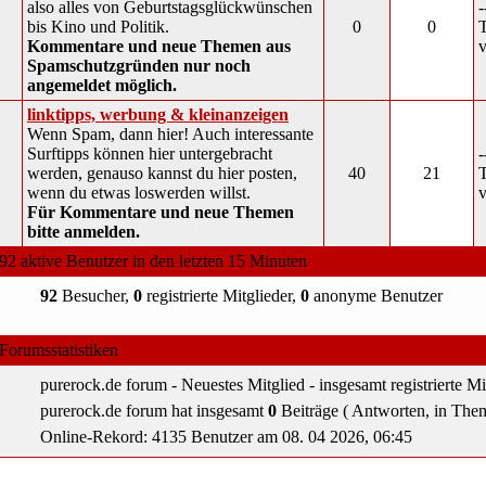
also alles von Geburtstagsglückwünschen
-
bis Kino und Politik.
0
0
T
Kommentare und neue Themen aus
v
Spamschutzgründen nur noch
angemeldet möglich.
linktipps, werbung & kleinanzeigen
Wenn Spam, dann hier! Auch interessante
Surftipps können hier untergebracht
-
werden, genauso kannst du hier posten,
40
21
T
wenn du etwas loswerden willst.
v
Für Kommentare und neue Themen
bitte anmelden.
92 aktive Benutzer in den letzten 15 Minuten
92
Besucher,
0
registrierte Mitglieder,
0
anonyme Benutzer
Forumsstatistiken
purerock.de forum - Neuestes Mitglied
- insgesamt
registrierte Mi
purerock.de forum hat insgesamt
0
Beiträge ( Antworten, in The
Online-Rekord: 4135 Benutzer am 08. 04 2026, 06:45