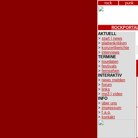
rock
punk
ROCKPORTA
AKTUELL
>
start | news
>
plattenkritiken
>
konzertberichte
>
interviews
TERMINE
>
tourdaten
>
festivals
>
fernsehen
INTERAKTIV
>
news melden
>
forum
>
links
>
mp3 | video
INFO
>
über uns
>
impressum
>
f.a.q.
>
kontakt