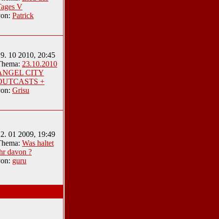
Tages V
von:
Patrick
9. 10 2010, 20:45
Thema:
23.10.2010
ANGEL CITY
OUTCASTS +
von:
Grisu
2. 01 2009, 19:49
Thema:
Was haltet
hr davon ?
von:
guru