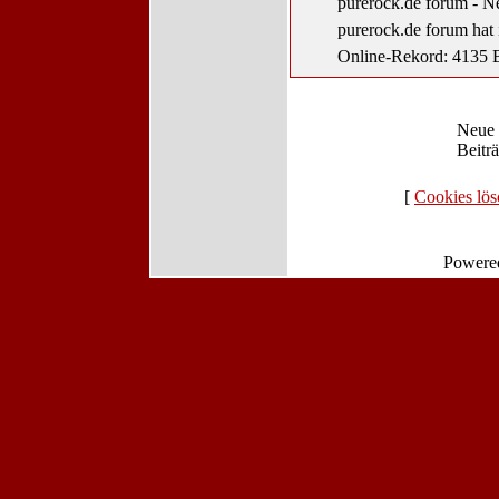
purerock.de forum - N
purerock.de forum hat
Online-Rekord: 4135 B
Neue
Beitr
[
Cookies lö
Powere