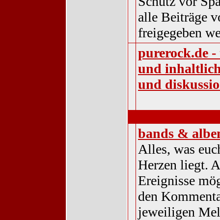
Schutz vor Sp
alle Beiträge
freigegeben we
purerock.de -
und inhaltlic
und diskussi
musik
bands & albe
Alles, was euc
Herzen liegt. A
Ereignisse mög
den Kommenta
jeweiligen Me