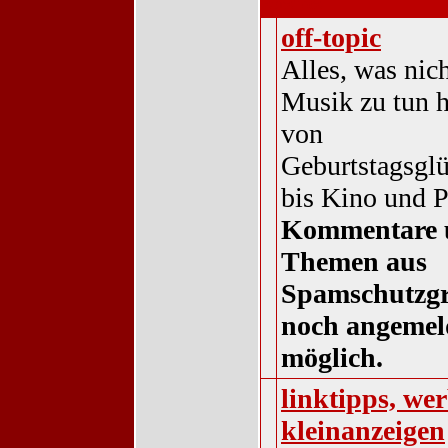
sonstiges
off-topic
Alles, was nic
Musik zu tun ha
von
Geburtstagsgl
bis Kino und P
Kommentare 
Themen aus
Spamschutzg
noch angemel
möglich.
linktipps, w
kleinanzeigen