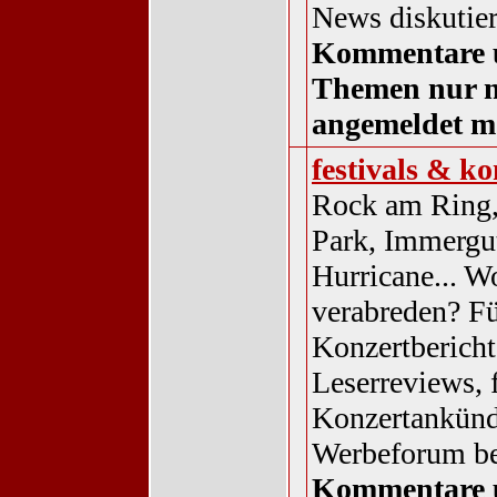
News diskutier
Kommentare 
Themen nur 
angemeldet m
festivals & ko
Rock am Ring
Park, Immergu
Hurricane... Wo
verabreden? F
Konzertberichte
Leserreviews, 
Konzertankünd
Werbeforum be
Kommentare 