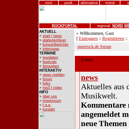
rock
punk
alternative
metal
ROCKPORTAL
regional:
NORD
W
AKTUELL
» Willkommen, Gast
>
start | news
[
Einloggen
::
Registrieren
::
>
plattenkritiken
>
konzertberichte
purerock.de forum
>
interviews
TERMINE
>
tourdaten
Forum
>
festivals
>
fernsehen
aktuelles
INTERAKTIV
>
news melden
news
>
forum
>
links
Aktuelles aus 
>
mp3 | video
INFO
Musikwelt.
>
über uns
>
impressum
Kommentare 
>
f.a.q.
>
kontakt
angemeldet m
neue Themen 